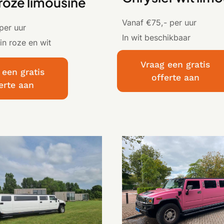
 roze limousine
Vanaf €75,- per uur
per uur
In wit beschikbaar
in roze en wit
Vraag een gratis
 een gratis
offerte aan
erte aan