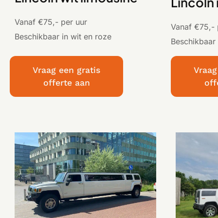
Lincoln
Vanaf €75,- per uur
Vanaf €75,- 
Beschikbaar in wit en roze
Beschikbaar 
Vraag een gratis
Vraag
offerte aan
off