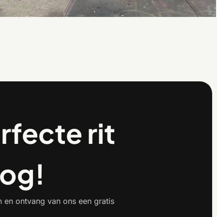
rfecte rit
og!
n en ontvang van ons een gratis