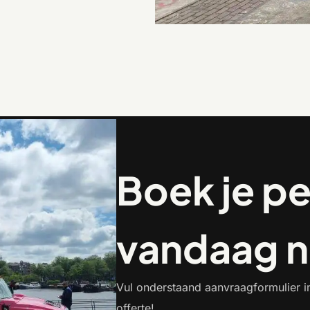
Boek je pe
vandaag n
Vul onderstaand aanvraagformulier i
offerte!