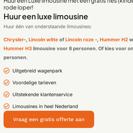
Huur een Luxe limousine met een gratis fles (ki
rode loper!
Huur een luxe limousine
Huur één van onderstaande limousines:
Chrysler
-,
Lincoln witte
of
Lincoln roze
-,
Hummer H2
wi
Hummer H3
limousine voor 8 personen. Of kies voor 
personen.
Uitgebreid wagenpark
Voordelige tarieven
Uitstekende klantenservice
Limousines in heel Nederland
Vraag een gratis offerte aan