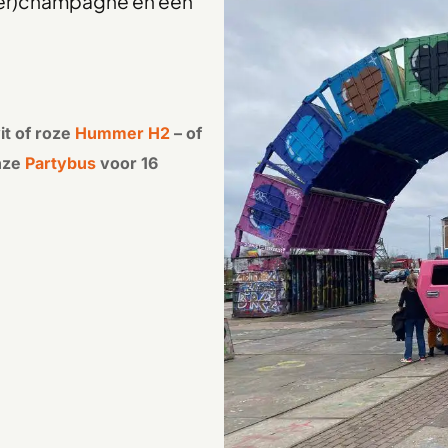
nder)champagne en een
t of roze
Hummer H2
– of
onze
Partybus
voor 16