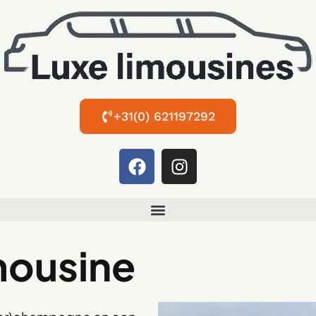
+31(0) 621197292
imousine