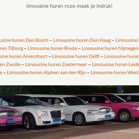
limousine huren roze maak je indruk!
usine huren Den Bosch
–
Limousine huren Den Haag
–
Limousine
ren Tilburg
–
Limousine huren Breda
–
Limousine huren Nijmegen
sine huren Amersfoort
–
Limousine huren Delft
–
Limousine hure
en Zwolle
–
Limousine huren Zoetermeer
–
Limousine huren Leid
e
–
Limousine huren Alphen aan den Rijn
–
Limousine huren West