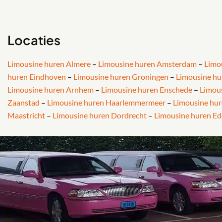
Locaties
Limousine huren Almere
–
Limousine huren Amsterdam
–
Limo
huren Eindhoven
–
Limousine huren Groningen
–
Limousine hu
Limousine huren Arnhem
–
Limousine huren Enschede
–
Limou
Zaanstad
–
Limousine huren Haarlemmermeer
–
Limousine hur
Maastricht
–
Limousine huren Dordrecht
–
Limousine huren Ed