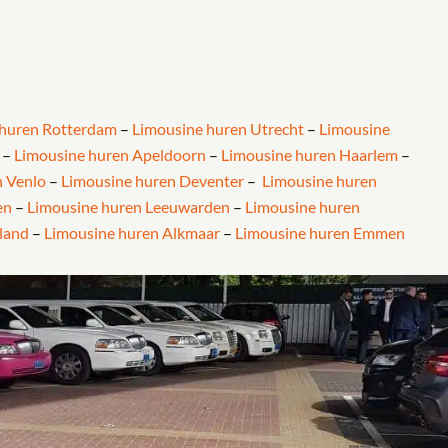
 huren Rotterdam
–
Limousine huren Utrecht
–
Limousine
–
Limousine huren Apeldoorn
–
Limousine huren Haarlem
–
n Venlo
–
Limousine huren Deventer
–
Limousine huren
en
–
Limousine huren Leeuwarden
–
Limousine huren
land
–
Limousine huren Alkmaar
–
Limousine huren Emmen